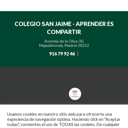
COLEGIO SAN JAIME - APRENDER ES
COMPARTIR
Avenida de la Oliva 30.
Majadahonda, Madrid 28222
916 79 92 46
Usamos cookies en nuestro sitio web para ofrecerte una
Aviso
Política de
Política de
Política de privacidad de
Canal
legal
cookies
privacidad
redes sociales
ético
expeciencia de navegación óptima. Haciendo click en "Aceptar
todas", consientes el uso de TODAS las cookies. De cualquier