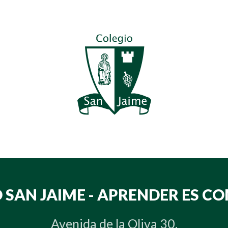
 SAN JAIME - APRENDER ES C
Avenida de la Oliva 30.