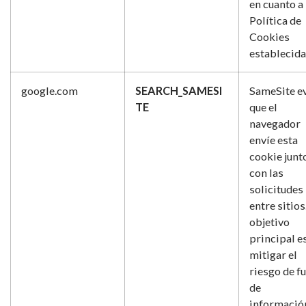
en cuanto a 
Política de
Cookies
establecida
google.com
SEARCH_SAMESI
SameSite ev
TE
que el
navegador
envíe esta
cookie junt
con las
solicitudes
entre sitios
objetivo
principal e
mitigar el
riesgo de f
de
informació