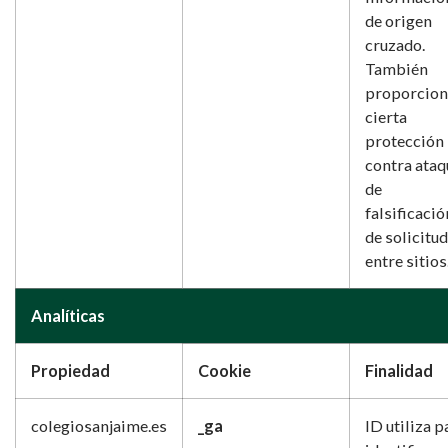
de origen
cruzado.
También
proporcion
cierta
protección
contra ataq
de
falsificació
de solicitu
entre sitios
Analíticas
Propiedad
Cookie
Finalidad
colegiosanjaime.es
_ga
ID utiliza p